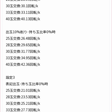
30玉交換:30.1回転/k
33玉交換:33.11回転/k
40玉交換:40.13回転/k
出玉10%削り･持ち玉比率0%時
25玉交換:26.48回転/k
28玉交換:29.65回転/k
30玉交換:31.77回転/k
33玉交換:34.95回転/k
40玉交換:42.36回転/k
設定3
表記出玉･持ち玉比率0%時
25玉交換:21.01回転/k
28玉交換:23.53回転/k
30玉交換:25.21回転/k
33玉交換:27.73回転/k