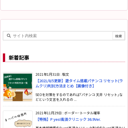
新着記事
2021年1月31日
:
駄文
【2021/8/5更新】遊タイム搭載パチンコ リセット(ラ
ムクリ)判別方法まとめ【画像付き】
SEOを対策をするのであれば｢パチンコ 天井 リセット｣な
どという文言を入れるの ...
2021年11月29日
:
ボーダー･トータル確率
【特殊】P yes!高須クリニック 36.9Ver.
基本情報機種名P yes!高須クリニック型式名P yes!高須クリ