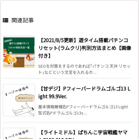
関連記事

【2021/8/5更新】遊タイム搭載パチンコ
リセット(ラムクリ)判別方法まとめ【画像
付き】
SEOを対策をするのであれば｢パチンコ 天井 リセッ
ト｣などという文言を入れるの ...
【甘デジ】Pフィーバードラムゴルゴ13 L
ight 99.9Ver.
基本情報機種名Pフィーバードラムゴルゴ13 Light
型式名Pドラムゴルゴ13s ...
【ライトミドル】ぱちんこ宇宙戦艦ヤマ