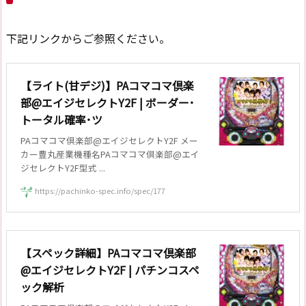
下記リンクからご参照ください。
【ライト(甘デジ)】PAコマコマ倶楽
部@エイジセレクトY2F | ボーダー･
トータル確率･ツ
PAコマコマ倶楽部@エイジセレクトY2F メー
カー豊丸産業機種名PAコマコマ倶楽部@エイ
ジセレクトY2F型式 ...
https://pachinko-spec.info/spec/177
【スペック詳細】PAコマコマ倶楽部
@エイジセレクトY2F | パチンコスペ
ック解析