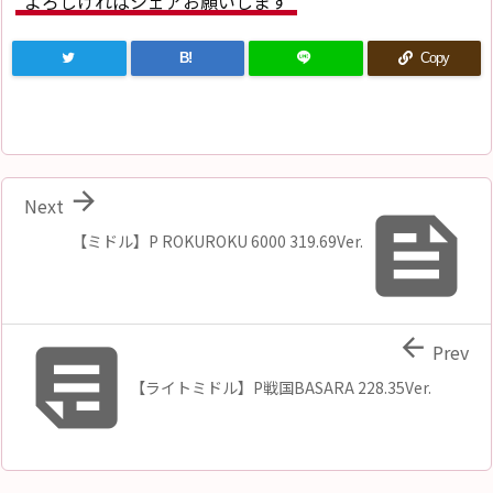
よろしければシェアお願いします
B!
Copy

Next

【ミドル】P ROKUROKU 6000 319.69Ver.


Prev
【ライトミドル】P戦国BASARA 228.35Ver.