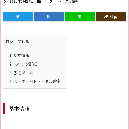
2021年1月24日
ボーダー･トータル確率


B!
Copy
目次
1.
基本情報
2.
スペック詳細
3.
各種ツール
4.
ボーダー･1Rトータル確率
基本情報