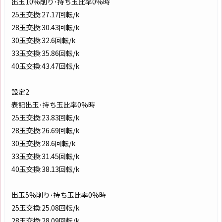
出玉10%削り･持ち玉比率0%時
25玉交換:27.17回転/k
28玉交換:30.43回転/k
30玉交換:32.6回転/k
33玉交換:35.86回転/k
40玉交換:43.47回転/k
設定2
表記出玉･持ち玉比率0%時
25玉交換:23.83回転/k
28玉交換:26.69回転/k
30玉交換:28.6回転/k
33玉交換:31.45回転/k
40玉交換:38.13回転/k
出玉5%削り･持ち玉比率0%時
25玉交換:25.08回転/k
28玉交換:28.09回転/k