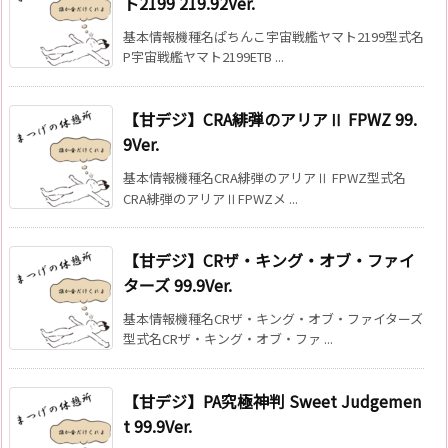
ト2199 219.92Ver.
基本情報機種名ぱちんこ宇宙戦艦ヤマト2199型式名
P宇宙戦艦ヤマト2199ETB ...
【甘デジ】CRA緋弾のアリアⅡ FPWZ 99.
9Ver.
基本情報機種名CRA緋弾のアリアⅡ FPWZ型式名
CRA緋弾のアリアⅡFPWZメ ...
【甘デジ】CRザ・キング・オブ・ファイ
ターズ 99.9Ver.
基本情報機種名CRザ・キング・オブ・ファイターズ
型式名CRザ・キング・オブ・ファ ...
【甘デジ】PA究極神判 Sweet Judgemen
t 99.9Ver.