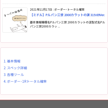
2021年11月17日
:
ボーダー･トータル確率
【ミドル】Pルパン三世 2000カラットの涙 319.69Ver.
基本情報機種名Pルパン三世 2000カラットの涙型式名Pル
パン三世2000カラッ ...
1.
基本情報
2.
スペック詳細
3.
各種ツール
4.
ボーダー･1Rトータル確率