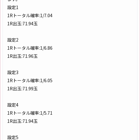
設定1
1Rトータル確率:1/7.04
1R出玉:71.94玉
設定2
1Rトータル確率:1/6.86
1R出玉:71.96玉
設定3
1Rトータル確率:1/6.05
1R出玉:71.99玉
設定4
1Rトータル確率:1/5.71
1R出玉:71.94玉
設定5