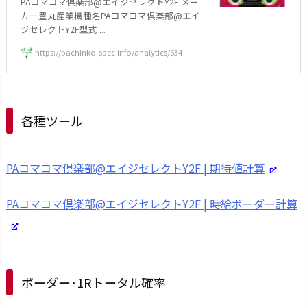
PAコマコマ倶楽部@エイジセレクトY2F メー
カー豊丸産業機種名PAコマコマ倶楽部@エイ
ジセレクトY2F型式 ...
https://pachinko-spec.info/analytics/634
各種ツール
PAコマコマ倶楽部@エイジセレクトY2F | 期待値計算
PAコマコマ倶楽部@エイジセレクトY2F | 時給ボーダー計算
ボーダー･1Rトータル確率