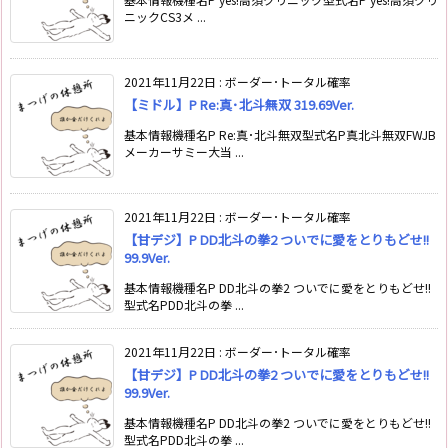
ニックCS3メ ...
2021年11月22日
:
ボーダー･トータル確率
【ミドル】P Re:真･北斗無双 319.69Ver.
基本情報機種名P Re:真･北斗無双型式名P真北斗無双FWJB
メーカーサミー大当 ...
2021年11月22日
:
ボーダー･トータル確率
【甘デジ】P DD北斗の拳2 ついでに愛をとりもどせ!!
99.9Ver.
基本情報機種名P DD北斗の拳2 ついでに愛をとりもどせ!!
型式名PDD北斗の拳 ...
2021年11月22日
:
ボーダー･トータル確率
【甘デジ】P DD北斗の拳2 ついでに愛をとりもどせ!!
99.9Ver.
基本情報機種名P DD北斗の拳2 ついでに愛をとりもどせ!!
型式名PDD北斗の拳 ...