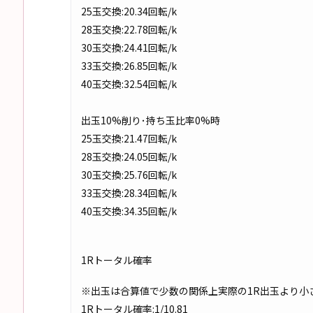
25玉交換:20.34回転/k
28玉交換:22.78回転/k
30玉交換:24.41回転/k
33玉交換:26.85回転/k
40玉交換:32.54回転/k
出玉10%削り･持ち玉比率0%時
25玉交換:21.47回転/k
28玉交換:24.05回転/k
30玉交換:25.76回転/k
33玉交換:28.34回転/k
40玉交換:34.35回転/k
1Rトータル確率
※出玉は合算値で少数の関係上実際の1R出玉より小
1Rトータル確率:1/10.81