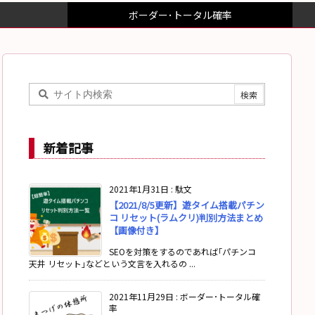
ボーダー･トータル確率
新着記事
2021年1月31日
:
駄文
【2021/8/5更新】遊タイム搭載パチン
コ リセット(ラムクリ)判別方法まとめ
【画像付き】
SEOを対策をするのであれば｢パチンコ
天井 リセット｣などという文言を入れるの ...
2021年11月29日
:
ボーダー･トータル確
率