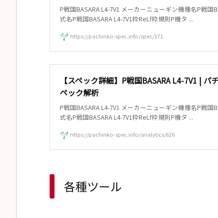
P戦国BASARA L4-7V1 メーカーニューギン機種名P戦国B
式名P戦国BASARA L4-7V1枠ReLf枠規則P機タ ...
https://pachinko-spec.info/spec/171
【スペック詳細】P戦国BASARA L4-7V1 | 
ペック解析
P戦国BASARA L4-7V1 メーカーニューギン機種名P戦国B
式名P戦国BASARA L4-7V1枠ReLf枠規則P機タ ...
https://pachinko-spec.info/analytics/626
各種ツール