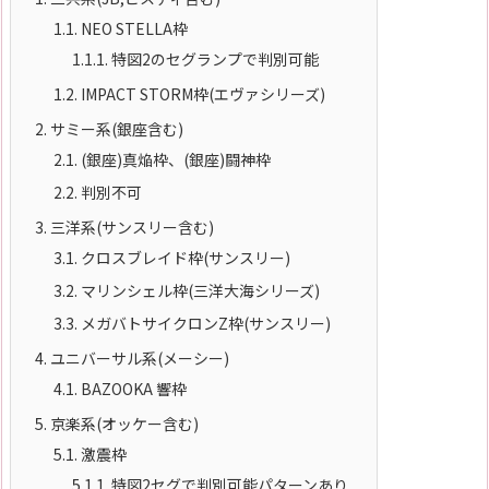
1.1.
NEO STELLA枠
1.1.1.
特図2のセグランプで判別可能
1.2.
IMPACT STORM枠(エヴァシリーズ)
2.
サミー系(銀座含む)
2.1.
(銀座)真焔枠、(銀座)闘神枠
2.2.
判別不可
3.
三洋系(サンスリー含む)
3.1.
クロスブレイド枠(サンスリー)
3.2.
マリンシェル枠(三洋大海シリーズ)
3.3.
メガバトサイクロンZ枠(サンスリー)
4.
ユニバーサル系(メーシー)
4.1.
BAZOOKA 響枠
5.
京楽系(オッケー含む)
5.1.
激震枠
5.1.1.
特図2セグで判別可能パターンあり