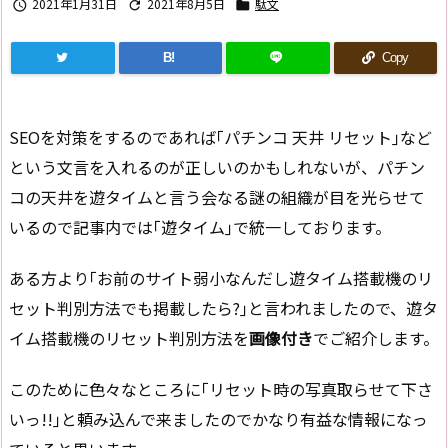
2021年1月31日
2021年8月5日
駄文



B!
Copy
SEOを対策をするのであれば｢パチンコ 天井 リセット｣など
という文言を入れるのが正しいのかもしれないが、パチン
コの天井を遊タイムと言う会なる謎の組織が目を光らせて
いるので記事内では｢遊タイム｣で統一しております。
ある方より｢お前のサイト弱小なんだし遊タイム搭載機のリ
セット判別方法でも掲載したら?｣と言われましたので、遊タ
イム搭載機のリセット判別方法を
画像付き
でご紹介します。
このために色々なところに｢リセット時の写真取らせて下さ
いっ!!｣と頼み込んで来ましたのでかなり有益な情報になっ