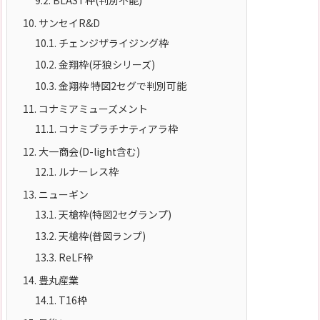
10.
サンセイR&D
10.1.
チェンジザライジング枠
10.2.
金翔枠(牙狼シリーズ)
10.3.
金翔枠 特図2セグで判別可能
11.
コナミアミューズメント
11.1.
コナミプラチナティアラ枠
12.
大一商会(D-light含む)
12.1.
ルナーレス枠
13.
ニューギン
13.1.
天槍枠(特図2セグランプ)
13.2.
天槍枠(普図ランプ)
13.3.
ReLF枠
14.
豊丸産業
14.1.
T16枠