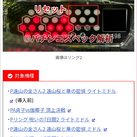
画像はリング2
対象機種
･
P遠山の金さん2 遠山桜と華の密偵 ライトミドル
(導入前)
･
PA貞子vs伽椰子 頂上決戦
･
Pリング 呪いの7日間2 ライトミドル
･
P遠山の金さん2 遠山桜と華の密偵 ミドル