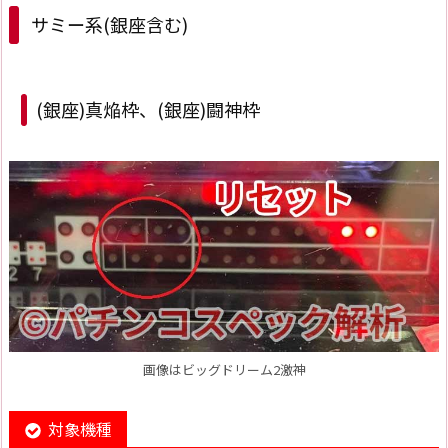
サミー系(銀座含む)
(銀座)真焔枠、(銀座)闘神枠
画像はビッグドリーム2激神
対象機種