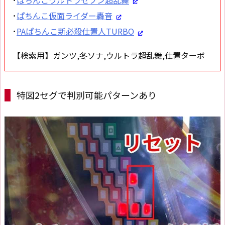
･
ぱちんこ仮面ライダー轟音
･
PAぱちんこ新必殺仕置人TURBO
【検索用】ガンツ,冬ソナ,ウルトラ超乱舞,仕置ターボ
特図2セグで判別可能パターンあり