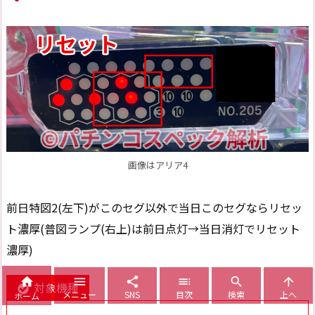
画像はアリア4
前日特図2(左下)がこのセグ以外で当日このセグならリセッ
ト濃厚(普図ランプ(右上)は前日点灯→当日消灯でリセット
濃厚)






対象機種
メニュー
SNS
目次
検索
上へ
ホーム