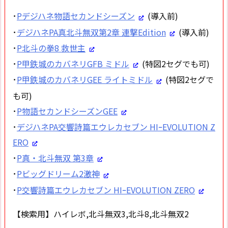
･
Pデジハネ物語セカンドシーズン
(導入前)
･
デジハネPA真北斗無双第2章 連撃Edition
(導入前)
･
P北斗の拳8 救世主
･
P甲鉄城のカバネリGFB ミドル
(特図2セグでも可)
･
P甲鉄城のカバネリGEE ライトミドル
(特図2セグで
も可)
･
P物語セカンドシーズンGEE
･
デジハネPA交響詩篇エウレカセブン HIｰEVOLUTION Z
ERO
･
P真・北斗無双 第3章
･
Pビッグドリーム2激神
･
P交響詩篇エウレカセブン HIｰEVOLUTION ZERO
【検索用】ハイレボ,北斗無双3,北斗8,北斗無双2