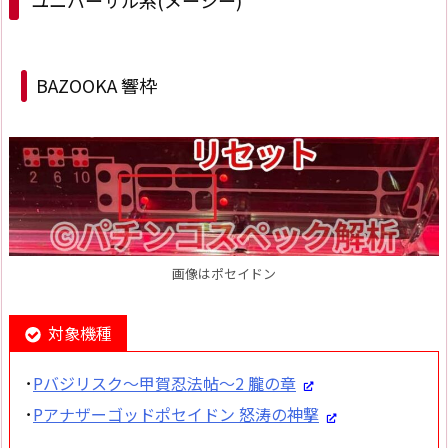
ユニバーサル系(メーシー)
BAZOOKA 響枠
画像はポセイドン
対象機種
･
Pバジリスク～甲賀忍法帖～2 朧の章
･
Pアナザーゴッドポセイドン 怒涛の神撃