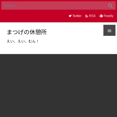

Twitter
Feedly
RSS
まつげの休憩所

えい、えい、むん！

メニュ

サイド

前へ

次へ

検索