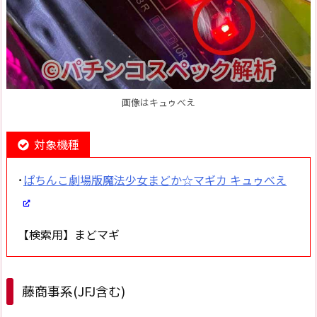
画像はキュゥべえ
対象機種
･
ぱちんこ劇場版魔法少女まどか☆マギカ キュゥべえ
【検索用】まどマギ
藤商事系(JFJ含む)