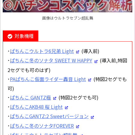
画像はウルトラセブン超乱舞
対象機種
･
ぱちんこウルトラ6兄弟 Light
(導入前)
･
ぱちんこ冬のソナタ SWEET W HAPPY
(導入前,特図
2セグでも可のはず)
･
PAぱちんこ仮面ライダー轟音 Light
(特図2セグでも
可)
･
ぱちんこ GANTZ極
(特図2セグでも可)
･
ぱちんこAKB48 桜 Light
･
ぱちんこGANTZ:2 Sweetバージョン
･
ぱちんこ冬のソナタFOREVER
･
ぱちんこウルトラセブン超乱舞