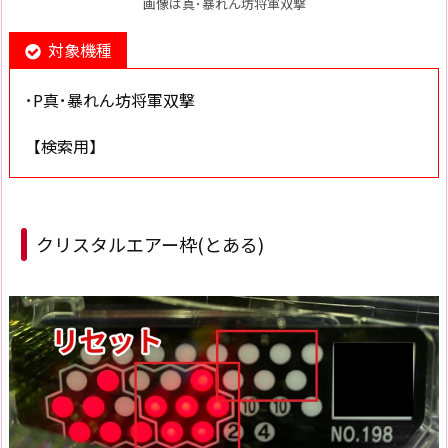
画像は真･暴れん坊将軍双撃
対象機種
･P真･暴れん坊将軍双撃
【検索用】
クリスタルエアー枠(とある)