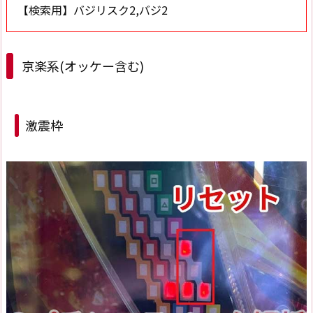
【検索用】バジリスク2,バジ2
京楽系(オッケー含む)
激震枠