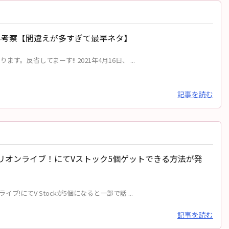
み考察【間違えが多すぎて最早ネタ】
反省してまーす!! 2021年4月16日、 ...
記事を読む
リオンライブ！にてVストック5個ゲットできる方法が発
!にてV Stockが5個になると一部で話 ...
記事を読む