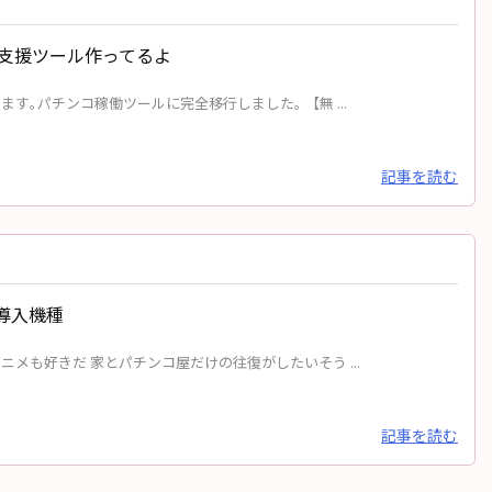
支援ツール作ってるよ
｡パチンコ稼働ツールに完全移行しました｡ 【無 ...
記事を読む
月導入機種
メも好きだ 家とパチンコ屋だけの往復がしたいそう ...
記事を読む