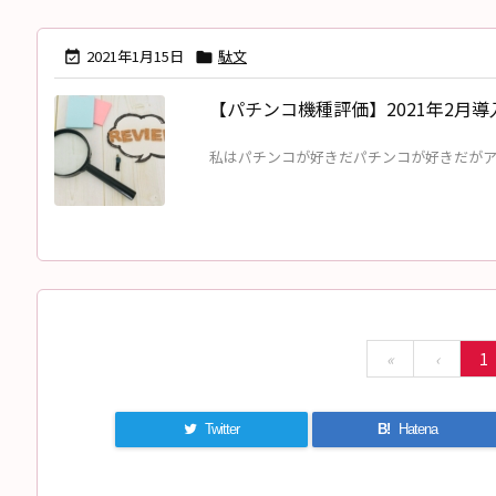
2021年1月15日
駄文


【パチンコ機種評価】2021年2月導
私はパチンコが好きだパチンコが好きだがアニ
«
‹
1
Twitter
B!
Hatena