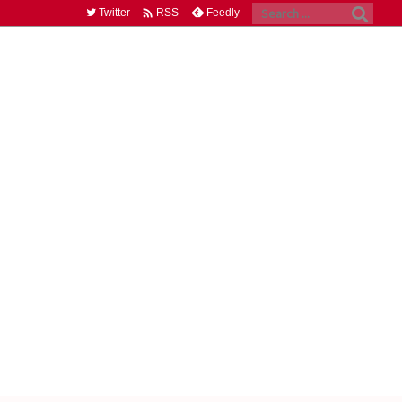

Twitter
Feedly
RSS