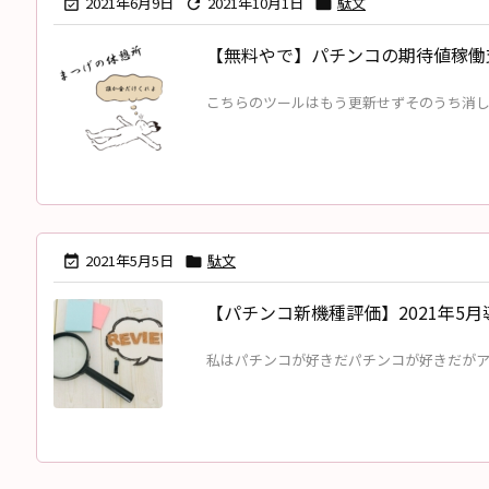
2021年6月9日
2021年10月1日
駄文



【無料やで】パチンコの期待値稼働
こちらのツールはもう更新せずそのうち消します
2021年5月5日
駄文


【パチンコ新機種評価】2021年5
私はパチンコが好きだパチンコが好きだがアニ