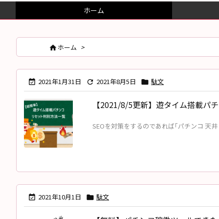
ホーム
ホーム
>

2021年1月31日
2021年8月5日
駄文



【2021/8/5更新】遊タイム搭載
SEOを対策をするのであれば｢パチンコ 天井 
2021年10月1日
駄文

