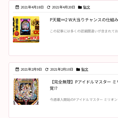
2021年4月18日
2021年4月20日
駄文



P天龍∞2 W大当りチャンスの仕組
この記事には多くの認識間違いが含まれております。
2021年2月9日
2021年2月10日
駄文



【完全無理】Pアイドルマスター ミ
覚!?
今週導入開始のPアイドルマスター ミリオンライブ