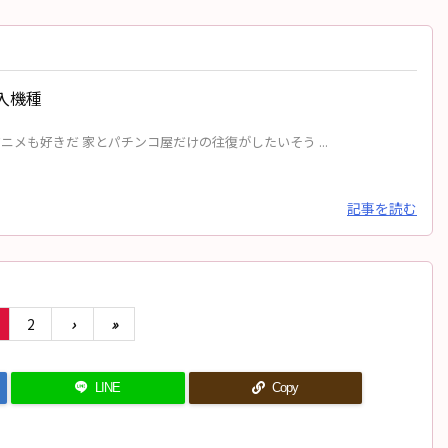
入機種
メも好きだ 家とパチンコ屋だけの往復がしたいそう ...
記事を読む
2
›
»
LINE
Copy