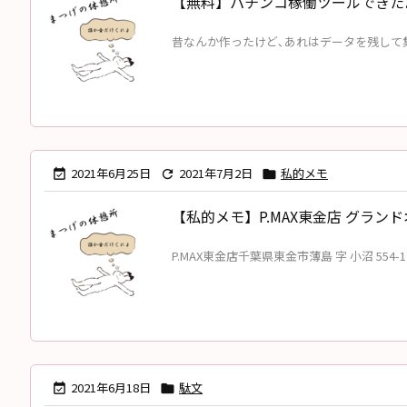
【無料】パチンコ稼働ツールできた
昔なんか作ったけど､あれはデータを残して集計
2021年6月25日
2021年7月2日
私的メモ



【私的メモ】P.MAX東金店 グランドオー
P.MAX東金店千葉県東金市薄島 字 小沼 554-1 優
2021年6月18日
駄文

