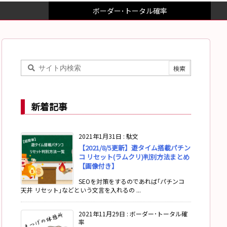
ボーダー･トータル確率
新着記事
2021年1月31日
:
駄文
【2021/8/5更新】遊タイム搭載パチン
コ リセット(ラムクリ)判別方法まとめ
【画像付き】
SEOを対策をするのであれば｢パチンコ
天井 リセット｣などという文言を入れるの ...
2021年11月29日
:
ボーダー･トータル確
率