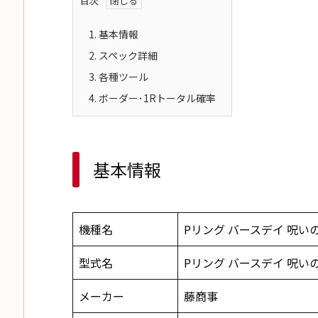
目次
1.
基本情報
2.
スペック詳細
3.
各種ツール
4.
ボーダー･1Rトータル確率
基本情報
機種名
Pリング バースデイ 呪い
型式名
Pリング バースデイ 呪い
メーカー
藤商事