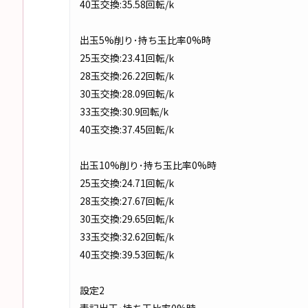
40玉交換:35.58回転/k
出玉5%削り･持ち玉比率0%時
25玉交換:23.41回転/k
28玉交換:26.22回転/k
30玉交換:28.09回転/k
33玉交換:30.9回転/k
40玉交換:37.45回転/k
出玉10%削り･持ち玉比率0%時
25玉交換:24.71回転/k
28玉交換:27.67回転/k
30玉交換:29.65回転/k
33玉交換:32.62回転/k
40玉交換:39.53回転/k
設定2
表記出玉･持ち玉比率0%時