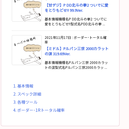
【甘デジ】P DD北斗の拳2 ついでに愛
をとりもどせ!! 99.9Ver.
基本情報機種名P DD北斗の拳2 ついでに
愛をとりもどせ!!型式名PDD北斗の拳 ...
2021年11月17日
:
ボーダー･トータル確
率
【ミドル】Pルパン三世 2000カラット
の涙 319.69Ver.
基本情報機種名Pルパン三世 2000カラッ
トの涙型式名Pルパン三世2000カラッ ...
1.
基本情報
2.
スペック詳細
3.
各種ツール
4.
ボーダー･1Rトータル確率