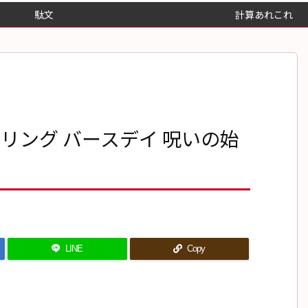
駄文
計算あれこれ
リング バースデイ 呪いの始
LINE
Copy