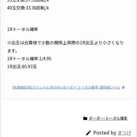
40玉交換:33.36回転/k
1Rトータル確率
※出玉は合算値で少数の関係上実際の1R出玉より小さくなり
ます。
1Rトータル確率:1/4.95
1R出玉:65.93玉
PA海物語3R2スペシャル 99.9Ver.|ボーダー･トータル確率･期待値ツール
ボーダー･トータル確率

Posted by
まつげ
