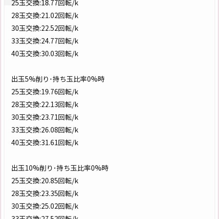
25玉交換:18.77回転/k
28玉交換:21.02回転/k
30玉交換:22.52回転/k
33玉交換:24.77回転/k
40玉交換:30.03回転/k
出玉5%削り･持ち玉比率0%時
25玉交換:19.76回転/k
28玉交換:22.13回転/k
30玉交換:23.71回転/k
33玉交換:26.08回転/k
40玉交換:31.61回転/k
出玉10%削り･持ち玉比率0%時
25玉交換:20.85回転/k
28玉交換:23.35回転/k
30玉交換:25.02回転/k
33玉交換:27.52回転/k