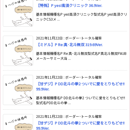
【特殊】P yes!高須クリニック 36.9Ver.
基本情報機種名P yes!高須クリニック型式名P yes!高須クリ
ニックCS3メ ...
2021年11月22日
:
ボーダー･トータル確率
【ミドル】P Re:真･北斗無双 319.69Ver.
基本情報機種名P Re:真･北斗無双型式名P真北斗無双FWJB
メーカーサミー大当 ...
2021年11月22日
:
ボーダー･トータル確率
【甘デジ】P DD北斗の拳2 ついでに愛をとりもどせ!!
99.9Ver.
基本情報機種名P DD北斗の拳2 ついでに愛をとりもどせ!!
型式名PDD北斗の拳 ...
2021年11月22日
:
ボーダー･トータル確率
【甘デジ】P DD北斗の拳2 ついでに愛をとりもどせ!!
99.9Ver.