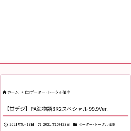
ホーム
>
ボーダー･トータル確率


【甘デジ】PA海物語3R2スペシャル 99.9Ver.
2021年9月18日
2021年10月23日
ボーダー･トータル確率


