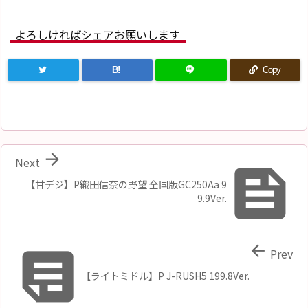
よろしければシェアお願いします
B!
Copy

Next

【甘デジ】P織田信奈の野望 全国版GC250Aa 9
9.9Ver.


Prev
【ライトミドル】P J-RUSH5 199.8Ver.