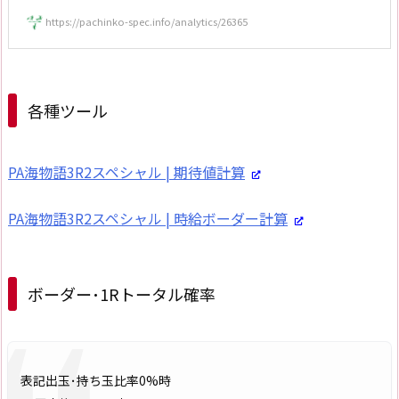
https://pachinko-spec.info/analytics/26365
各種ツール
PA海物語3R2スペシャル | 期待値計算
PA海物語3R2スペシャル | 時給ボーダー計算
ボーダー･1Rトータル確率
表記出玉･持ち玉比率0%時