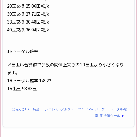
28玉交換:25.86回転/k
30玉交換:27.71回転/k
33玉交換:30.48回転/k
40玉交換:36.94回転/k
1Rトータル確率
※出玉は合算値で少数の関係上実際の1R出玉より小さくなり
ます。
1Rトータル確率:1/8.22
1R出玉:98.88玉
ぱちんこCR一騎当千 サバイバルソルジャー 319.98Ver.|ボーダー･トータル確
率･期待値ツール