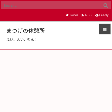

Twitter
Feedly
RSS
まつげの休憩所

えい、えい、むん！

メニュ

サイド

前へ

次へ

検索