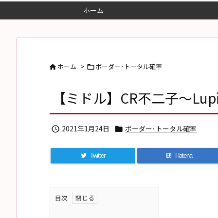
ホーム
ホーム
>
ボーダー･トータル確率


【ミドル】CR不二子〜Lupin Th
2021年1月24日
ボーダー･トータル確率


Twitter
B!
Hatena
目次