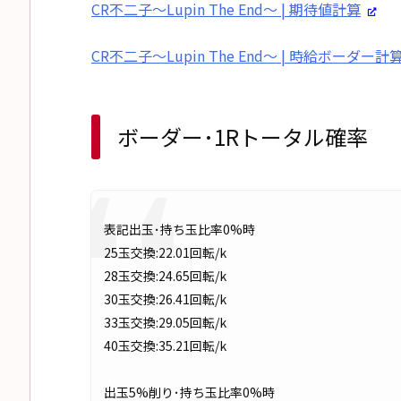
CR不二子〜Lupin The End〜 | 期待値計算
CR不二子〜Lupin The End〜 | 時給ボーダー計
ボーダー･1Rトータル確率
表記出玉･持ち玉比率0%時
25玉交換:22.01回転/k
28玉交換:24.65回転/k
30玉交換:26.41回転/k
33玉交換:29.05回転/k
40玉交換:35.21回転/k
出玉5%削り･持ち玉比率0%時