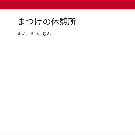
まつげの休憩所
えい、えい、むん！