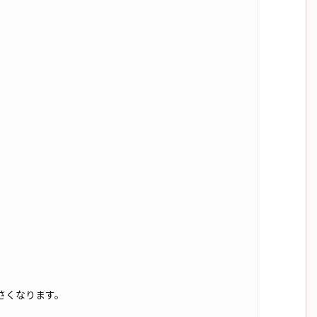
さくなります。