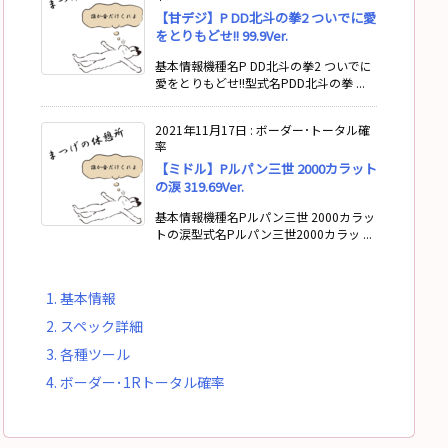
【甘デジ】P DD北斗の拳2 ついでに愛
をとりもどせ!! 99.9Ver.
基本情報機種名P DD北斗の拳2 ついでに
愛をとりもどせ!!型式名PDD北斗の拳 ...
2021年11月17日
:
ボーダー･トータル確
率
【ミドル】Pルパン三世 2000カラット
の涙 319.69Ver.
基本情報機種名Pルパン三世 2000カラッ
トの涙型式名Pルパン三世2000カラッ ...
1.
基本情報
2.
スペック詳細
3.
各種ツール
4.
ボーダー･1Rトータル確率