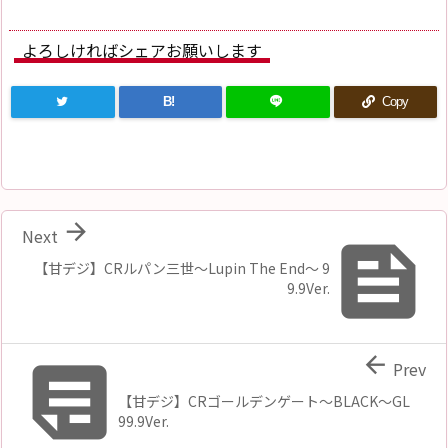
よろしければシェアお願いします
B!
Copy

Next

【甘デジ】CRルパン三世〜Lupin The End〜 9
9.9Ver.


Prev
【甘デジ】CRゴールデンゲート～BLACK～GL
99.9Ver.