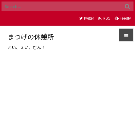

Twitter
Feedly
RSS
まつげの休憩所

えい、えい、むん！

メニュ

サイド

前へ

次へ

検索