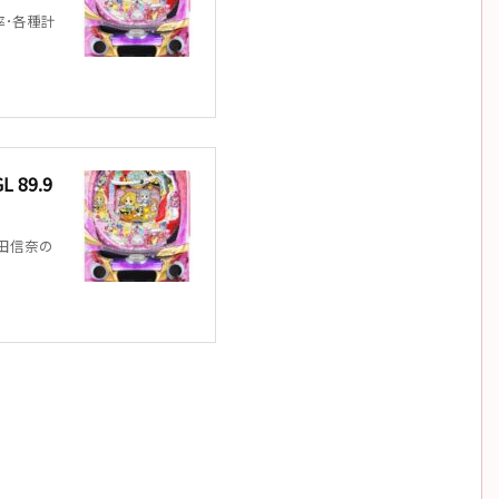
率･各種計
89.9
織田信奈の