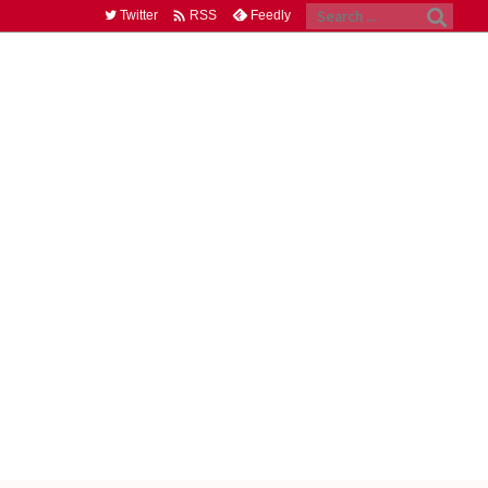

Twitter
Feedly
RSS