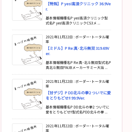
【特殊】P yes!高須クリニック 36.9Ve
r.
基本情報機種名P yes!高須クリニック型
式名P yes!高須クリニックCS3メ ...
2021年11月22日
:
ボーダー･トータル確
率
【ミドル】P Re:真･北斗無双 319.69V
er.
基本情報機種名P Re:真･北斗無双型式名P
真北斗無双FWJBメーカーサミー大当 ...
2021年11月22日
:
ボーダー･トータル確
率
【甘デジ】P DD北斗の拳2 ついでに愛
をとりもどせ!! 99.9Ver.
基本情報機種名P DD北斗の拳2 ついでに
愛をとりもどせ!!型式名PDD北斗の拳 ...
2021年11月22日
:
ボーダー･トータル確
率