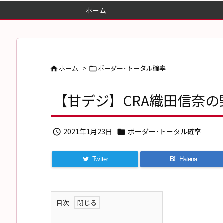
ホーム
ホーム
>
ボーダー･トータル確率


【甘デジ】CRA織田信奈の野望G
2021年1月23日
ボーダー･トータル確率


Twitter
B!
Hatena
目次