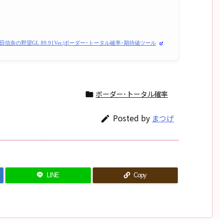
織田信奈の野望GL 89.91Ver.|ボーダー･トータル確率･期待値ツール
ボーダー･トータル確率

Posted by
まつげ

LINE
Copy