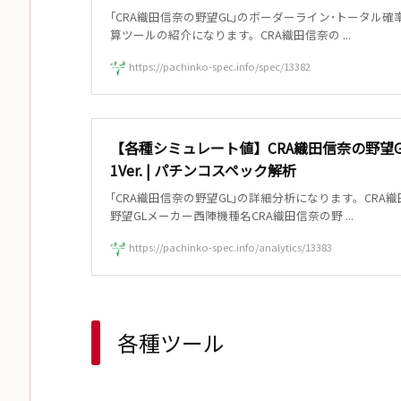
｢CRA織田信奈の野望GL｣のボーダーライン･トータル確
算ツールの紹介になります。CRA織田信奈の ...
https://pachinko-spec.info/spec/13382
【各種シミュレート値】CRA織田信奈の野望GL 
1Ver. | パチンコスペック解析
｢CRA織田信奈の野望GL｣の詳細分析になります。CRA
野望GLメーカー西陣機種名CRA織田信奈の野 ...
https://pachinko-spec.info/analytics/13383
各種ツール