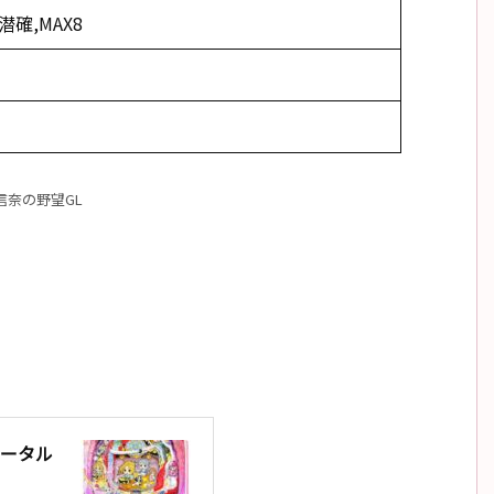
潜確,MAX8
信奈の野望GL
･トータル