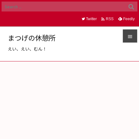

Twitter
Feedly
RSS
まつげの休憩所

えい、えい、むん！

メニュ

サイド

前へ

次へ

検索