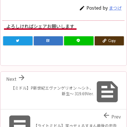
Posted by
まつげ

よろしければシェアお願いします
B!
Copy

Next

【ミドル】P新世紀エヴァンゲリオン 〜シト、
新生〜 319.69Ver.


Prev
【ライトミドル】笑ゥせぇるすまん最後の忠告