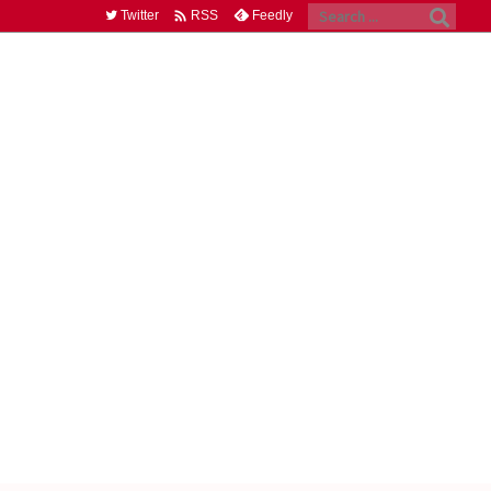

Twitter
Feedly
RSS