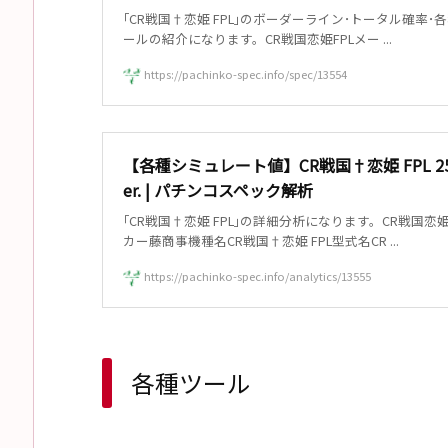
｢CR戦国†恋姫 FPL｣のボーダーライン･トータル確率･
ールの紹介になります。CR戦国恋姫FPLメー ...
https://pachinko-spec.info/spec/13554
【各種シミュレート値】CR戦国†恋姫 FPL 259
er. | パチンコスペック解析
｢CR戦国†恋姫 FPL｣の詳細分析になります。CR戦国恋姫
カー藤商事機種名CR戦国†恋姫 FPL型式名CR ...
https://pachinko-spec.info/analytics/13555
各種ツール