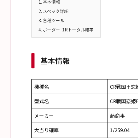
1.
基本情報
2.
スペック詳細
3.
各種ツール
4.
ボーダー･1Rトータル確率
基本情報
機種名
CR戦国†恋姫
型式名
CR戦国恋姫F
メーカー
藤商事
大当り確率
1/259.04