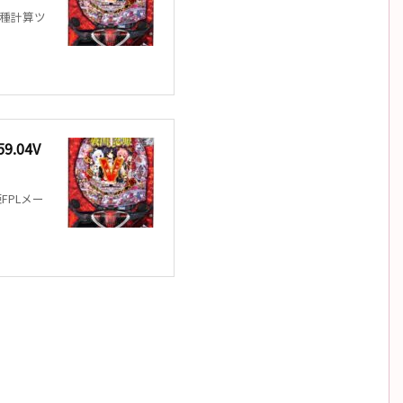
各種計算ツ
.04V
FPLメー