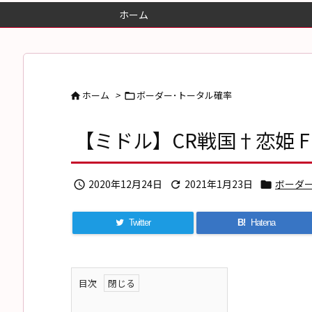
ホーム
ホーム
>
ボーダー･トータル確率


【ミドル】CR戦国†恋姫 FPL 
2020年12月24日
2021年1月23日
ボーダ



Twitter
B!
Hatena
目次