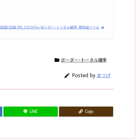
R戦国†恋姫 FPL 259.04Ver.|ボーダー･トータル確率･期待値ツール
ボーダー･トータル確率

Posted by
まつげ

LINE
Copy