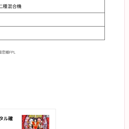
二種混合機
国恋姫FPL
ータル確