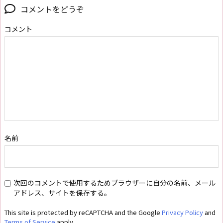
コメントをどうぞ
コメント
名前
次回のコメントで使用するためブラウザーに自分の名前、メール
アドレス、サイトを保存する。
This site is protected by reCAPTCHA and the Google
Privacy Policy
and
Terms of Service
apply.