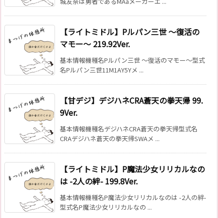
城友奈は勇者であるMAaメーカーエ ...
【ライトミドル】Pルパン三世 ～復活の
マモー～ 219.92Ver.
基本情報機種名Pルパン三世 ～復活のマモー～型式
名Pルパン三世11M1AY5Yメ ...
【甘デジ】デジハネCRA蒼天の拳天帰 99.
9Ver.
基本情報機種名デジハネCRA蒼天の拳天帰型式名
CRAデジハネ蒼天の拳天帰SWAメ ...
【ライトミドル】P魔法少女リリカルなの
は -2人の絆- 199.8Ver.
基本情報機種名P魔法少女リリカルなのは -2人の絆-
型式名P魔法少女リリカルなの ...