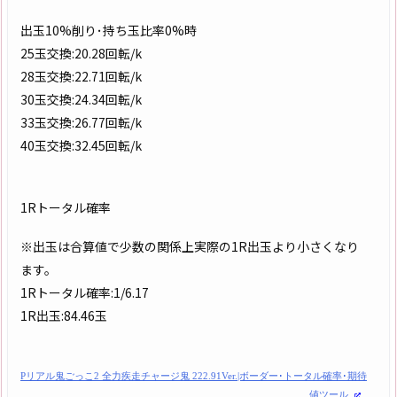
出玉10%削り･持ち玉比率0%時
25玉交換:20.28回転/k
28玉交換:22.71回転/k
30玉交換:24.34回転/k
33玉交換:26.77回転/k
40玉交換:32.45回転/k
1Rトータル確率
※出玉は合算値で少数の関係上実際の1R出玉より小さくなり
ます。
1Rトータル確率:1/6.17
1R出玉:84.46玉
Pリアル鬼ごっこ2 全力疾走チャージ鬼 222.91Ver.|ボーダー･トータル確率･期待
値ツール