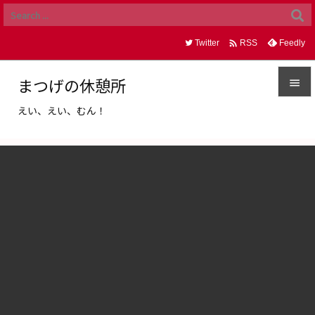

Twitter
Feedly
RSS
まつげの休憩所

えい、えい、むん！

メニュ

サイド

前へ

次へ

検索