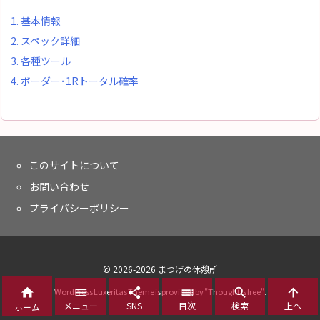
1.
基本情報
2.
スペック詳細
3.
各種ツール
4.
ボーダー･1Rトータル確率
このサイトについて
お問い合わせ
プライバシーポリシー
©
2026
-2026
まつげの休憩所






WordPress Luxeritas Theme is provided by "
Thought is free
".
メニュー
SNS
目次
検索
上へ
ホーム