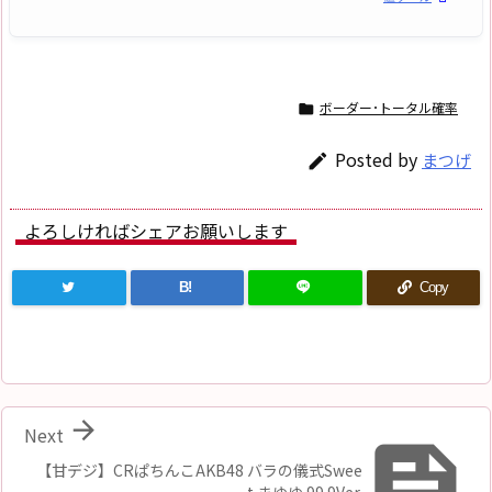
ボーダー･トータル確率

Posted by
まつげ

よろしければシェアお願いします
B!
Copy

Next

【甘デジ】CRぱちんこAKB48 バラの儀式Swee
t まゆゆ 99.9Ver.