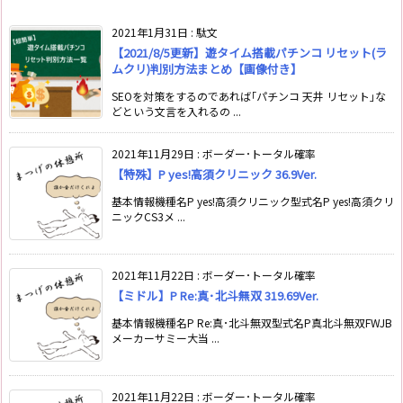
2021年1月31日
:
駄文
【2021/8/5更新】遊タイム搭載パチンコ リセット(ラ
ムクリ)判別方法まとめ【画像付き】
SEOを対策をするのであれば｢パチンコ 天井 リセット｣な
どという文言を入れるの ...
2021年11月29日
:
ボーダー･トータル確率
【特殊】P yes!高須クリニック 36.9Ver.
基本情報機種名P yes!高須クリニック型式名P yes!高須クリ
ニックCS3メ ...
2021年11月22日
:
ボーダー･トータル確率
【ミドル】P Re:真･北斗無双 319.69Ver.
基本情報機種名P Re:真･北斗無双型式名P真北斗無双FWJB
メーカーサミー大当 ...
2021年11月22日
:
ボーダー･トータル確率