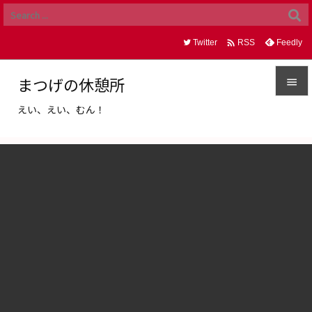

Twitter
Feedly
RSS
まつげの休憩所

えい、えい、むん！

メニュ

サイド

前へ

次へ

検索