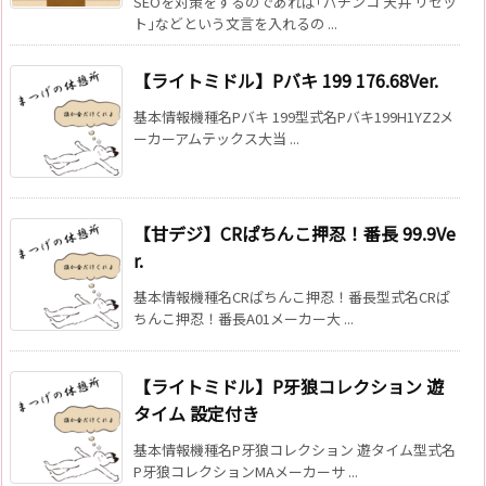
SEOを対策をするのであれば｢パチンコ 天井 リセッ
ト｣などという文言を入れるの ...
【ライトミドル】Pバキ 199 176.68Ver.
基本情報機種名Pバキ 199型式名Pバキ199H1YZ2メ
ーカーアムテックス大当 ...
【甘デジ】CRぱちんこ押忍！番長 99.9Ve
r.
基本情報機種名CRぱちんこ押忍！番長型式名CRぱ
ちんこ押忍！番長A01メーカー大 ...
【ライトミドル】P牙狼コレクション 遊
タイム 設定付き
基本情報機種名P牙狼コレクション 遊タイム型式名
P牙狼コレクションMAメーカーサ ...