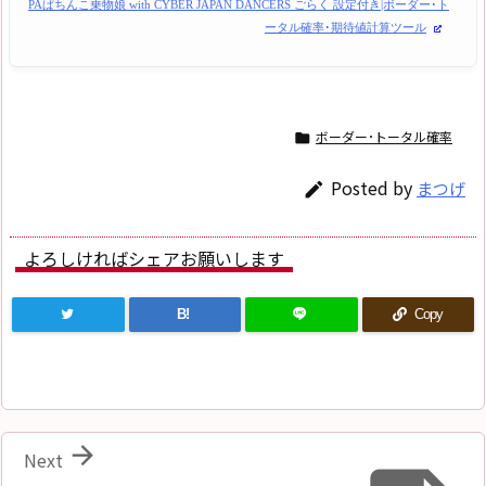
PAぱちんこ乗物娘 with CYBER JAPAN DANCERS ごらく 設定付き|ボーダー･ト
ータル確率･期待値計算ツール
ボーダー･トータル確率

Posted by
まつげ

よろしければシェアお願いします
B!
Copy

Next