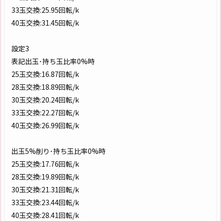
33玉交換:25.95回転/k
40玉交換:31.45回転/k
設定3
表記出玉･持ち玉比率0%時
25玉交換:16.87回転/k
28玉交換:18.89回転/k
30玉交換:20.24回転/k
33玉交換:22.27回転/k
40玉交換:26.99回転/k
出玉5%削り･持ち玉比率0%時
25玉交換:17.76回転/k
28玉交換:19.89回転/k
30玉交換:21.31回転/k
33玉交換:23.44回転/k
40玉交換:28.41回転/k