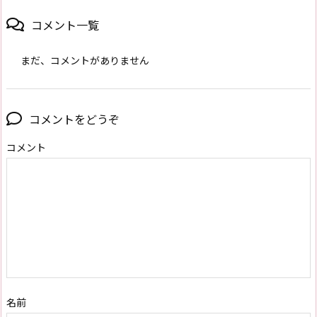
コメント一覧
まだ、コメントがありません
コメントをどうぞ
コメント
名前