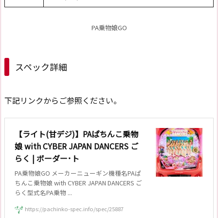
PA乗物娘GO
スペック詳細
下記リンクからご参照ください。
【ライト(甘デジ)】PAぱちんこ乗物
娘 with CYBER JAPAN DANCERS ご
らく | ボーダー･ト
PA乗物娘GO メーカーニューギン機種名PAぱ
ちんこ乗物娘 with CYBER JAPAN DANCERS ご
らく型式名PA乗物 ...
https://pachinko-spec.info/spec/25887