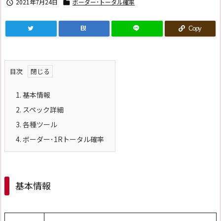
2021年7月24日
ボーダー･トータル確率


B!
Copy
目次
1.
基本情報
2.
スペック詳細
3.
各種ツール
4.
ボーダー･1Rトータル確率
基本情報