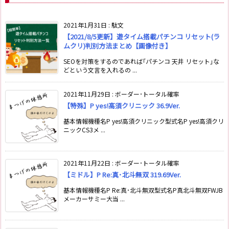
2021年1月31日
:
駄文
【2021/8/5更新】遊タイム搭載パチンコ リセット(ラ
ムクリ)判別方法まとめ【画像付き】
SEOを対策をするのであれば｢パチンコ 天井 リセット｣な
どという文言を入れるの ...
2021年11月29日
:
ボーダー･トータル確率
【特殊】P yes!高須クリニック 36.9Ver.
基本情報機種名P yes!高須クリニック型式名P yes!高須クリ
ニックCS3メ ...
2021年11月22日
:
ボーダー･トータル確率
【ミドル】P Re:真･北斗無双 319.69Ver.
基本情報機種名P Re:真･北斗無双型式名P真北斗無双FWJB
メーカーサミー大当 ...