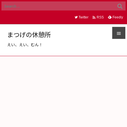

Twitter
Feedly
RSS
まつげの休憩所

えい、えい、むん！

メニュ

サイド

前へ

次へ

検索