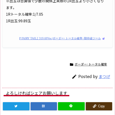
※出玉は合算値で少数の関係上実際の1R出玉より小さくなり
ます。
1Rトータル確率:1/7.05
1R出玉:99.89玉
P FAIRY TAIL2 319.69Ver.|ボーダー･トータル確率･期待値ツール
ボーダー･トータル確率

Posted by
まつげ

よろしければシェアお願いします
B!
Copy