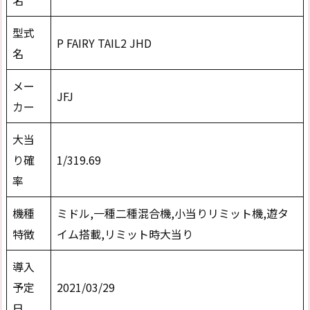
型式
P FAIRY TAIL2 JHD
名
メー
JFJ
カー
大当
り確
1/319.69
率
機種
ミドル,一種二種混合機,小当りリミット機,遊タ
特徴
イム搭載,リミット時大当り
導入
予定
2021/03/29
日