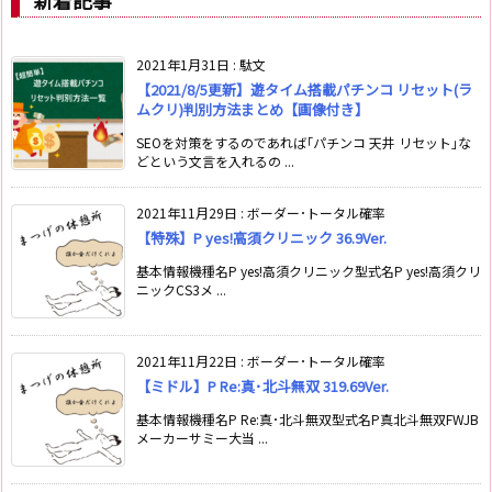
2021年1月31日
:
駄文
【2021/8/5更新】遊タイム搭載パチンコ リセット(ラ
ムクリ)判別方法まとめ【画像付き】
SEOを対策をするのであれば｢パチンコ 天井 リセット｣な
どという文言を入れるの ...
2021年11月29日
:
ボーダー･トータル確率
【特殊】P yes!高須クリニック 36.9Ver.
基本情報機種名P yes!高須クリニック型式名P yes!高須クリ
ニックCS3メ ...
2021年11月22日
:
ボーダー･トータル確率
【ミドル】P Re:真･北斗無双 319.69Ver.
基本情報機種名P Re:真･北斗無双型式名P真北斗無双FWJB
メーカーサミー大当 ...