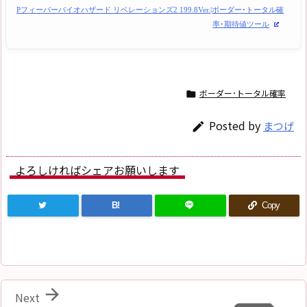
Pフィーバーバイオハザード リベレーションズ2 199.8Ver.|ボーダー･トータル確
率･期待値ツール
ボーダー･トータル確率

Posted by
まつげ

よろしければシェアお願いします
B!
Copy

Next