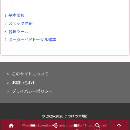
1.
基本情報
2.
スペック詳細
3.
各種ツール
4.
ボーダー･1Rトータル確率
このサイトについて
お問い合わせ
プライバシーポリシー
©
2026
-2026
まつげの休憩所






WordPress Luxeritas Theme is provided by "
Thought is free
".