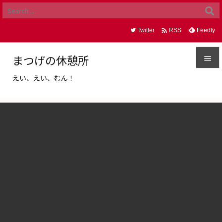

Twitter
Feedly
RSS
まつげの休憩所

えい、えい、むん！

メニュ

サイド

前へ

次へ

検索