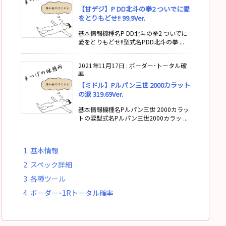
【甘デジ】P DD北斗の拳2 ついでに愛
をとりもどせ!! 99.9Ver.
基本情報機種名P DD北斗の拳2 ついでに
愛をとりもどせ!!型式名PDD北斗の拳 ...
2021年11月17日
:
ボーダー･トータル確
率
【ミドル】Pルパン三世 2000カラット
の涙 319.69Ver.
基本情報機種名Pルパン三世 2000カラッ
トの涙型式名Pルパン三世2000カラッ ...
1.
基本情報
2.
スペック詳細
3.
各種ツール
4.
ボーダー･1Rトータル確率