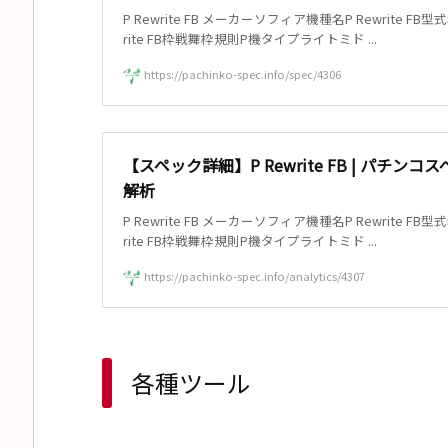
P Rewrite FB メーカーソフィア機種名P Rewrite FB型式
rite FB枠戦舞枠規則P機タイプライトミド ...
https://pachinko-spec.info/spec/4306
【スペック詳細】P Rewrite FB | パチンコ
解析
P Rewrite FB メーカーソフィア機種名P Rewrite FB型式
rite FB枠戦舞枠規則P機タイプライトミド ...
https://pachinko-spec.info/analytics/4307
各種ツール