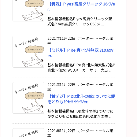
【特殊】P yes!高須クリニック 36.9Ve
r.
基本情報機種名P yes!高須クリニック型
式名P yes!高須クリニックCS3メ ...
2021年11月22日
:
ボーダー･トータル確
率
【ミドル】P Re:真･北斗無双 319.69V
er.
基本情報機種名P Re:真･北斗無双型式名P
真北斗無双FWJBメーカーサミー大当 ...
2021年11月22日
:
ボーダー･トータル確
率
【甘デジ】P DD北斗の拳2 ついでに愛
をとりもどせ!! 99.9Ver.
基本情報機種名P DD北斗の拳2 ついでに
愛をとりもどせ!!型式名PDD北斗の拳 ...
2021年11月22日
:
ボーダー･トータル確
率