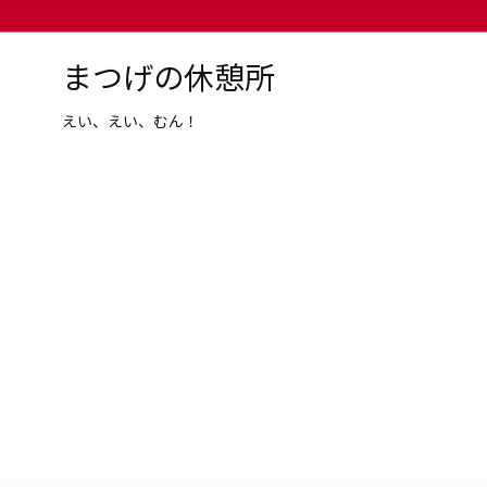
まつげの休憩所
えい、えい、むん！