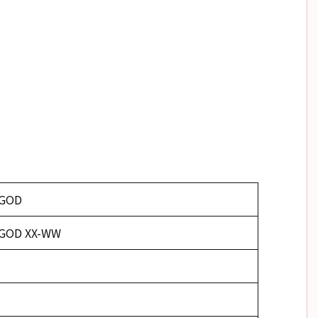
GOD
GOD XX-WW