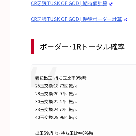
CR牙狼TUSK OF GOD | 期待値計算
CR牙狼TUSK OF GOD | 時給ボーダー計算
ボーダー･1Rトータル確率
表記出玉･持ち玉比率0%時
25玉交換:18.73回転/k
28玉交換:20.97回転/k
30玉交換:22.47回転/k
33玉交換:24.72回転/k
40玉交換:29.96回転/k
出玉5%削り･持ち玉比率0%時