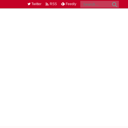

Twitter
Feedly
RSS