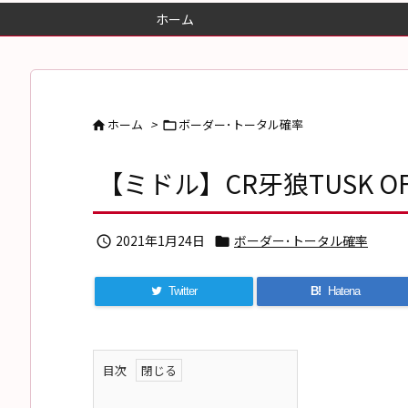
ホーム
ホーム
>
ボーダー･トータル確率


【ミドル】CR牙狼TUSK OF GO
2021年1月24日
ボーダー･トータル確率


Twitter
B!
Hatena
目次