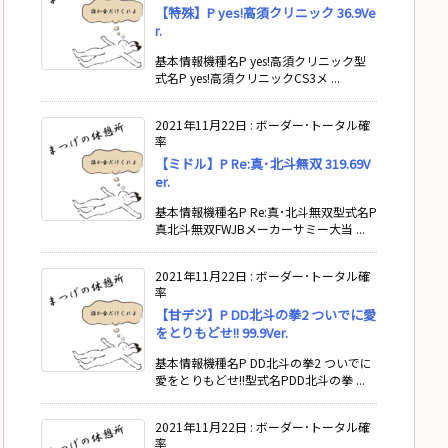
【特殊】P yes!高須クリニック 36.9Ve
r.
基本情報機種名P yes!高須クリニック型
式名P yes!高須クリニックCS3メ ...
2021年11月22日
:
ボーダー･トータル確
率
【ミドル】P Re:真･北斗無双 319.69V
er.
基本情報機種名P Re:真･北斗無双型式名P
真北斗無双FWJBメーカーサミー大当 ...
2021年11月22日
:
ボーダー･トータル確
率
【甘デジ】P DD北斗の拳2 ついでに愛
をとりもどせ!! 99.9Ver.
基本情報機種名P DD北斗の拳2 ついでに
愛をとりもどせ!!型式名PDD北斗の拳 ...
2021年11月22日
:
ボーダー･トータル確
率