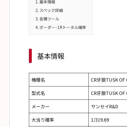
1.
基本情報
2.
スペック詳細
3.
各種ツール
4.
ボーダー･1Rトータル確率
基本情報
機種名
CR牙狼TUSK OF 
型式名
CR牙狼TUSK OF 
メーカー
サンセイR&D
大当り確率
1/319.69