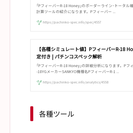
｢PフィーバーR-18 Honey｣のボーダーライン･トータル
計算ツールの紹介になります。Pフィーバー ...
https://pachinko-spec.info/spec/4557
【各種シミュレート値】PフィーバーR-18 Hon
定付き | パチンコスペック解析
｢PフィーバーR-18 Honey｣の詳細分析になります。Pフ
-18YGメーカーSANKYO機種名PフィーバーR-1 ...
https://pachinko-spec.info/analytics/4558
各種ツール