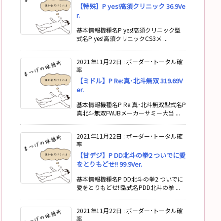
【特殊】P yes!高須クリニック 36.9Ve
r.
基本情報機種名P yes!高須クリニック型
式名P yes!高須クリニックCS3メ ...
2021年11月22日
:
ボーダー･トータル確
率
【ミドル】P Re:真･北斗無双 319.69V
er.
基本情報機種名P Re:真･北斗無双型式名P
真北斗無双FWJBメーカーサミー大当 ...
2021年11月22日
:
ボーダー･トータル確
率
【甘デジ】P DD北斗の拳2 ついでに愛
をとりもどせ!! 99.9Ver.
基本情報機種名P DD北斗の拳2 ついでに
愛をとりもどせ!!型式名PDD北斗の拳 ...
2021年11月22日
:
ボーダー･トータル確
率