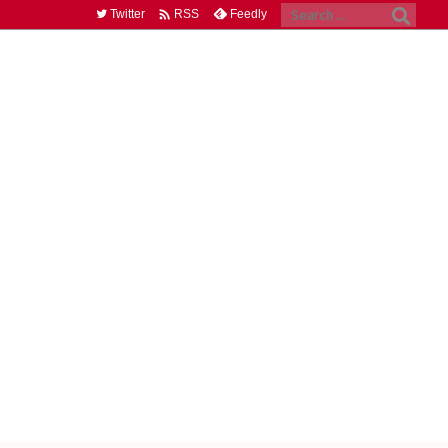

Twitter
Feedly
RSS