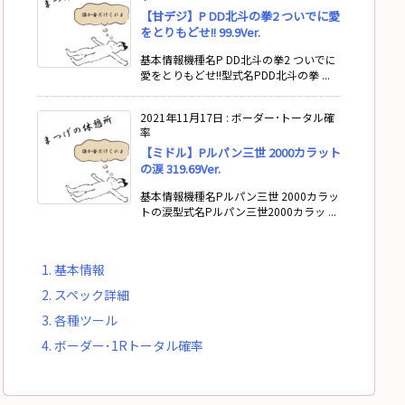
【甘デジ】P DD北斗の拳2 ついでに愛
をとりもどせ!! 99.9Ver.
基本情報機種名P DD北斗の拳2 ついでに
愛をとりもどせ!!型式名PDD北斗の拳 ...
2021年11月17日
:
ボーダー･トータル確
率
【ミドル】Pルパン三世 2000カラット
の涙 319.69Ver.
基本情報機種名Pルパン三世 2000カラッ
トの涙型式名Pルパン三世2000カラッ ...
1.
基本情報
2.
スペック詳細
3.
各種ツール
4.
ボーダー･1Rトータル確率