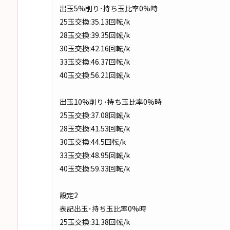
出玉5%削り･持ち玉比率0%時
25玉交換:35.13回転/k
28玉交換:39.35回転/k
30玉交換:42.16回転/k
33玉交換:46.37回転/k
40玉交換:56.21回転/k
出玉10%削り･持ち玉比率0%時
25玉交換:37.08回転/k
28玉交換:41.53回転/k
30玉交換:44.5回転/k
33玉交換:48.95回転/k
40玉交換:59.33回転/k
設定2
表記出玉･持ち玉比率0%時
25玉交換:31.38回転/k