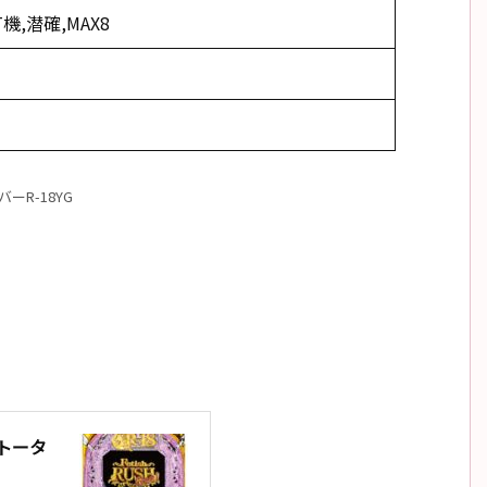
機,潜確,MAX8
ーR-18YG
･トータ